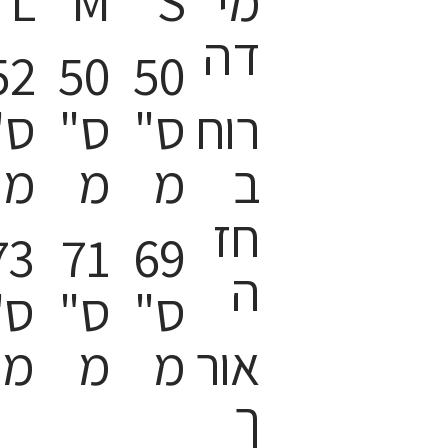
מי
S
M
L
דה
52
50
50
רוח
ס"
ס"
ס"
ב
מ
מ
מ
חז
73
71
69
ה
ס"
ס"
ס"
אור
מ
מ
מ
ך