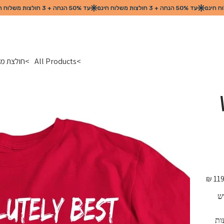
>
All Products
>
חולצת מת
מחיר
מקורי
ש 
 מגיעות 