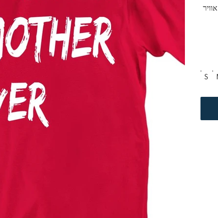
וויר
S