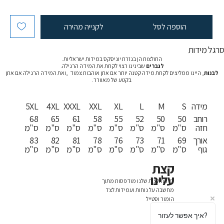
הוספה לסל
לקנייה מהירה
רגל מידות
החולצות הן בגזרת יוניסקס במידות ישראליות.
לגברים
שבינינו רצוי לקחת את המידה הרגילה.
לבנות
, היינו ממליצים לקחת מידה קטנה יותר אם אתן אוהבות צמוד ,ואת המידה הרגילה אם אתן
בקטע של מאוורר.
מידה
S
M
L
XL
XXL
XXXL
4XL
5XL
רוחב
50
50
52
55
58
61
65
68
חזה
ס"מ
ס"מ
ס"מ
ס"מ
ס"מ
ס"מ
ס"מ
ס"מ
אורך
69
71
73
76
78
81
82
83
גוף
ס"מ
ס"מ
ס"מ
ס"מ
ס"מ
ס"מ
ס"מ
ס"מ
קצת
עלינו
כל החולצות שלנו מודפסות מתוך
מחשבה על נוחות ועמידות לצד
הומור וסטייל
איך אפשר לעזור?