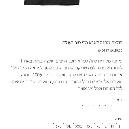
חולצת מתנה לאבא הכי טוב בעולם
מחיר
מחיר
מקורי
מבצע
 מתנה מקורית לחג/ לכל אירוע.  חייבים חולצה כזאת בארון! 
להתחדש עם חולצת טריקו בשילוב הדפס שנון. למראה הכי "קולי" 
איכות בד גבוהה. מגע נעים לגוף. חולצת טריקו 100% כותנה . 
חולצות אלו מגיעות בכל הגוונים והצבעים, החולצה טריקו מתאימה 
לכל העונות ולכל מזג אוויר
צבע
מידה
5XL
4XL
XXXL
XXL
XL
L
M
S