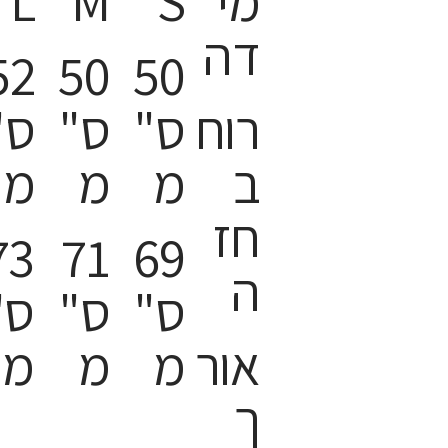
מי
S
M
L
דה
52
50
50
רוח
ס"
ס"
ס"
ב
מ
מ
מ
חז
73
71
69
ה
ס"
ס"
ס"
אור
מ
מ
מ
ך