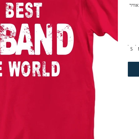
וויר
S