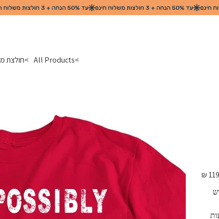
>
All Products
>
חולצת מת
מחיר
מקורי
ש 
 מגיעות 