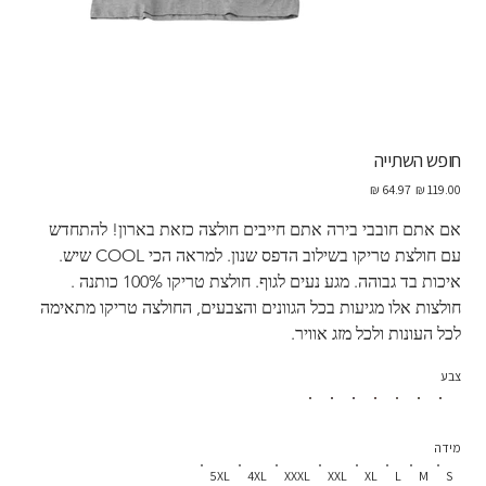
חופש השתייה
מחיר
מחיר
מקורי
מבצע
אם אתם חובבי בירה אתם חייבים חולצה כזאת בארון! להתחדש 
עם חולצת טריקו בשילוב הדפס שנון. למראה הכי COOL שיש. 
איכות בד גבוהה. מגע נעים לגוף. חולצת טריקו 100% כותנה . 
חולצות אלו מגיעות בכל הגוונים והצבעים, החולצה טריקו מתאימה 
לכל העונות ולכל מזג אוויר. 
צבע
מידה
5XL
4XL
XXXL
XXL
XL
L
M
S