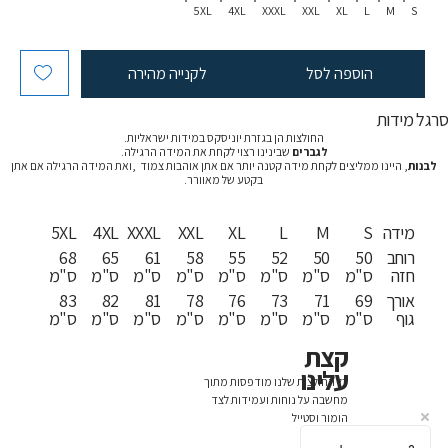
5XL
4XL
XXXL
XXL
XL
L
M
S
הוספה לסל
לקנייה מהירה
רגל מידות
החולצות הן בגזרת יוניסקס במידות ישראליות.
לגברים
שבינינו רצוי לקחת את המידה הרגילה.
לבנות
, היינו ממליצים לקחת מידה קטנה יותר אם אתן אוהבות צמוד ,ואת המידה הרגילה אם אתן
בקטע של מאוורר.
מידה
S
M
L
XL
XXL
XXXL
4XL
5XL
רוחב
50
50
52
55
58
61
65
68
חזה
ס"מ
ס"מ
ס"מ
ס"מ
ס"מ
ס"מ
ס"מ
ס"מ
אורך
69
71
73
76
78
81
82
83
גוף
ס"מ
ס"מ
ס"מ
ס"מ
ס"מ
ס"מ
ס"מ
ס"מ
קצת
עלינו
כל החולצות שלנו מודפסות מתוך
מחשבה על נוחות ועמידות לצד
הומור וסטייל