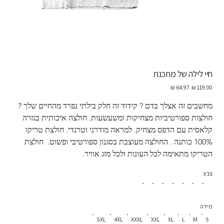
חיי לילה של מתכנת
מחיר
מחיר
מקורי
מבצע
מחשבים זה אצלך בדם ? קידוד זה חלק בילתי נפרד מהחיים שלך ?  
חולצות ספורטיביות מצחיקות ומשעשעות. חולצה איכותית בגזרה 
קלאסית עם הדפס מצחיק. למראה מודרני וטרנדי. חולצת טריקו 
100% כותנה . החולצה מעוצבת בסגנון ספורטיבי ופשוט.  חולצת 
הטריקו מתאימה לכל העונות ולכל מזג אוויר.
צבע
מידה
5XL
4XL
XXXL
XXL
XL
L
M
S