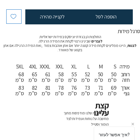
הוספה לסל
לקנייה מהירה
רגל מידות
החולצות הן בגזרת יוניסקס במידות ישראליות.
לגברים
שבינינו רצוי לקחת את המידה הרגילה.
לבנות
, היינו ממליצים לקחת מידה קטנה יותר אם אתן אוהבות צמוד ,ואת המידה הרגילה אם אתן
בקטע של מאוורר.
מידה
S
M
L
XL
XXL
XXXL
4XL
5XL
רוחב
50
50
52
55
58
61
65
68
חזה
ס"מ
ס"מ
ס"מ
ס"מ
ס"מ
ס"מ
ס"מ
ס"מ
אורך
69
71
73
76
78
81
82
83
גוף
ס"מ
ס"מ
ס"מ
ס"מ
ס"מ
ס"מ
ס"מ
ס"מ
קצת
עלינו
כל החולצות שלנו מודפסות מתוך
מחשבה על נוחות ועמידות לצד
הומור וסטייל
איך אפשר לעזור?