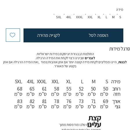
מידה
5XL
4XL
XXXL
XXL
XL
L
M
S
הוספה לסל
לקנייה מהירה
רגל מידות
החולצות הן בגזרת יוניסקס במידות ישראליות.
לגברים
שבינינו רצוי לקחת את המידה הרגילה.
לבנות
, היינו ממליצים לקחת מידה קטנה יותר אם אתן אוהבות צמוד ,ואת המידה הרגילה אם אתן
בקטע של מאוורר.
מידה
S
M
L
XL
XXL
XXXL
4XL
5XL
רוחב
50
50
52
55
58
61
65
68
חזה
ס"מ
ס"מ
ס"מ
ס"מ
ס"מ
ס"מ
ס"מ
ס"מ
אורך
69
71
73
76
78
81
82
83
גוף
ס"מ
ס"מ
ס"מ
ס"מ
ס"מ
ס"מ
ס"מ
ס"מ
קצת
עלינו
כל החולצות שלנו מודפסות מתוך
מחשבה על נוחות ועמידות לצד