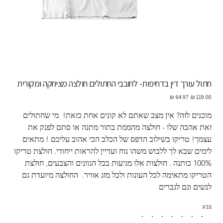
חתול עורך דין בדחיפות- לחובבי החתולים חולצה מציחקה ומקורית
מחיר
מחיר
מקורי
מבצע
מוכנים לזה? אין מצב שאתם לא קונים אחת כזאת!  מי שחתולים 
זאת אהבה שלו - חולצה מהממת בתור מתנה או סתם לפנק את 
עצמך! טריקו בשילוב הדפס של הכלב הכי אהוב עליכם ! מתאים 
לימים שבא לך ללבוש משהו נוח ועדיין להראות ייחודי. חולצת טריקו 
100% כותנה . חולצות אלו מגיעות בכל הגוונים והצבעים, חולצת 
הטריקו מתאימה לכל העונות ולכל מזג אוויר.  החולצה מיועדת גם 
לנשים וגם לגברים
צבע