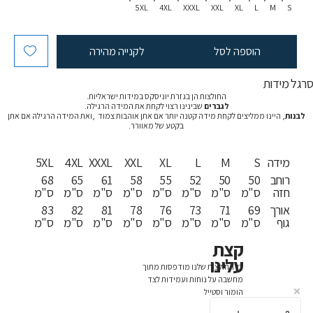
5XL
4XL
XXXL
XXL
XL
L
M
S
הוספה לסל
לקנייה מהירה
רגל מידות
החולצות הן בגזרת יוניסקס במידות ישראליות.
לגברים
שבינינו רצוי לקחת את המידה הרגילה.
לבנות
, היינו ממליצים לקחת מידה קטנה יותר אם אתן אוהבות צמוד ,ואת המידה הרגילה אם אתן
בקטע של מאוורר.
מידה
S
M
L
XL
XXL
XXXL
4XL
5XL
רוחב
50
50
52
55
58
61
65
68
חזה
ס"מ
ס"מ
ס"מ
ס"מ
ס"מ
ס"מ
ס"מ
ס"מ
אורך
69
71
73
76
78
81
82
83
גוף
ס"מ
ס"מ
ס"מ
ס"מ
ס"מ
ס"מ
ס"מ
ס"מ
קצת
עלינו
כל החולצות שלנו מודפסות מתוך
מחשבה על נוחות ועמידות לצד
הומור וסטייל