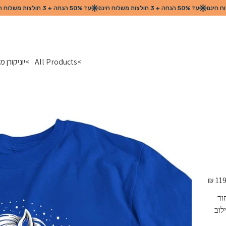
>
All Products
>
יוניקורן 
מחיר
מקורי
ור 
לוב 
הים. איכות בד גבוהה. מגע נעים לגוף. חולצת טריקו 100% 