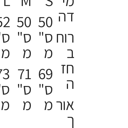
מי
S
M
L
דה
52
50
50
רוח
ס"
ס"
ס"
ב
מ
מ
מ
חז
73
71
69
ה
ס"
ס"
ס"
אור
מ
מ
מ
ך