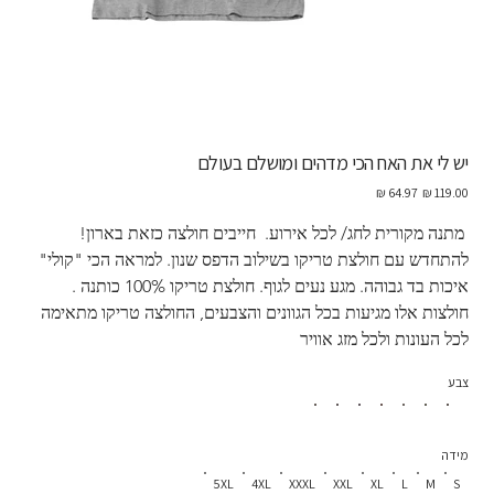
יש לי את האח הכי מדהים ומושלם בעולם
מחיר
מחיר
מקורי
מבצע
 מתנה מקורית לחג/ לכל אירוע.  חייבים חולצה כזאת בארון! 
להתחדש עם חולצת טריקו בשילוב הדפס שנון. למראה הכי "קולי" 
איכות בד גבוהה. מגע נעים לגוף. חולצת טריקו 100% כותנה . 
חולצות אלו מגיעות בכל הגוונים והצבעים, החולצה טריקו מתאימה 
לכל העונות ולכל מזג אוויר
צבע
מידה
5XL
4XL
XXXL
XXL
XL
L
M
S