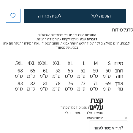
הוספה לסל
לקנייה מהירה
רגל מידות
החולצות הן בגזרת יוניסקס במידות ישראליות.
לגברים
שבינינו רצוי לקחת את המידה הרגילה.
לבנות
, היינו ממליצים לקחת מידה קטנה יותר אם אתן אוהבות צמוד ,ואת המידה הרגילה אם אתן
בקטע של מאוורר.
מידה
S
M
L
XL
XXL
XXXL
4XL
5XL
רוחב
50
50
52
55
58
61
65
68
חזה
ס"מ
ס"מ
ס"מ
ס"מ
ס"מ
ס"מ
ס"מ
ס"מ
אורך
69
71
73
76
78
81
82
83
גוף
ס"מ
ס"מ
ס"מ
ס"מ
ס"מ
ס"מ
ס"מ
ס"מ
קצת
עלינו
כל החולצות שלנו מודפסות מתוך
מחשבה על נוחות ועמידות לצד
הומור וסטייל
איך אפשר לעזור?