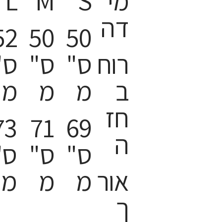
מי
S
M
L
דה
52
50
50
רוח
ס"
ס"
ס"
ב
מ
מ
מ
חז
73
71
69
ה
ס"
ס"
ס"
אור
מ
מ
מ
ך