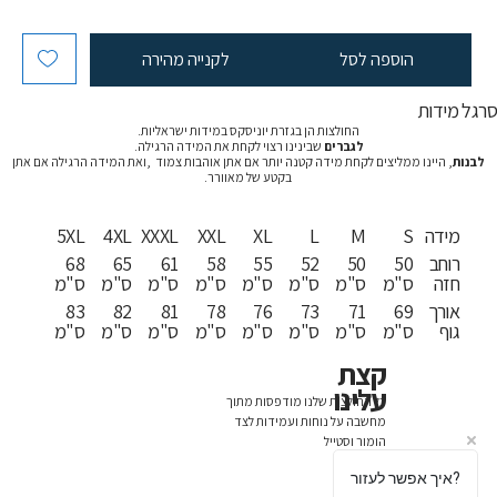
הוספה לסל
לקנייה מהירה
רגל מידות
החולצות הן בגזרת יוניסקס במידות ישראליות.
לגברים
שבינינו רצוי לקחת את המידה הרגילה.
לבנות
, היינו ממליצים לקחת מידה קטנה יותר אם אתן אוהבות צמוד ,ואת המידה הרגילה אם אתן
בקטע של מאוורר.
מידה
S
M
L
XL
XXL
XXXL
4XL
5XL
רוחב
50
50
52
55
58
61
65
68
חזה
ס"מ
ס"מ
ס"מ
ס"מ
ס"מ
ס"מ
ס"מ
ס"מ
אורך
69
71
73
76
78
81
82
83
גוף
ס"מ
ס"מ
ס"מ
ס"מ
ס"מ
ס"מ
ס"מ
ס"מ
קצת
עלינו
כל החולצות שלנו מודפסות מתוך
מחשבה על נוחות ועמידות לצד
הומור וסטייל
איך אפשר לעזור?