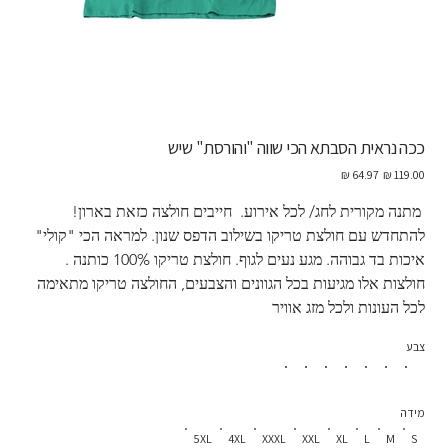
ככה נראית הסבתא הכי שווה "והורסת" שיש
מחיר
מחיר
מקורי
מבצע
 מתנה מקורית לחג/ לכל אירוע.  חייבים חולצה כזאת בארון! 
להתחדש עם חולצת טריקו בשילוב הדפס שנון. למראה הכי "קולי" 
איכות בד גבוהה. מגע נעים לגוף. חולצת טריקו 100% כותנה . 
חולצות אלו מגיעות בכל הגוונים והצבעים, החולצה טריקו מתאימה 
לכל העונות ולכל מזג אוויר
צבע
מידה
5XL
4XL
XXXL
XXL
XL
L
M
S