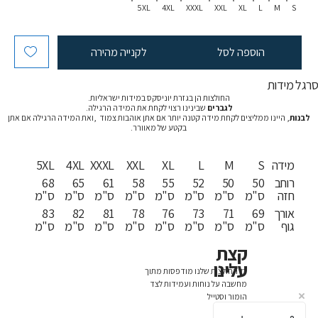
5XL
4XL
XXXL
XXL
XL
L
M
S
הוספה לסל
לקנייה מהירה
רגל מידות
החולצות הן בגזרת יוניסקס במידות ישראליות.
לגברים
שבינינו רצוי לקחת את המידה הרגילה.
לבנות
, היינו ממליצים לקחת מידה קטנה יותר אם אתן אוהבות צמוד ,ואת המידה הרגילה אם אתן
בקטע של מאוורר.
מידה
S
M
L
XL
XXL
XXXL
4XL
5XL
רוחב
50
50
52
55
58
61
65
68
חזה
ס"מ
ס"מ
ס"מ
ס"מ
ס"מ
ס"מ
ס"מ
ס"מ
אורך
69
71
73
76
78
81
82
83
גוף
ס"מ
ס"מ
ס"מ
ס"מ
ס"מ
ס"מ
ס"מ
ס"מ
קצת
עלינו
כל החולצות שלנו מודפסות מתוך
מחשבה על נוחות ועמידות לצד
הומור וסטייל