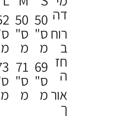
מי
S
M
L
דה
52
50
50
רוח
ס"
ס"
ס"
ב
מ
מ
מ
חז
73
71
69
ה
ס"
ס"
ס"
אור
מ
מ
מ
ך