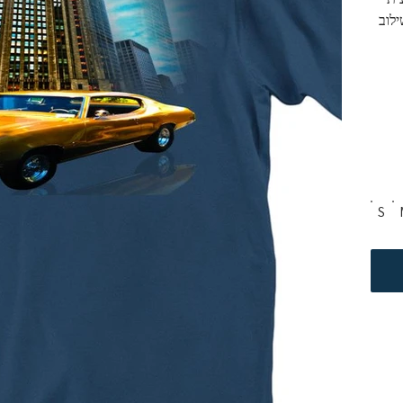
לוב 
הים. איכות בד גבוהה. מגע נעים לגוף. חולצת טריקו 100% 
S