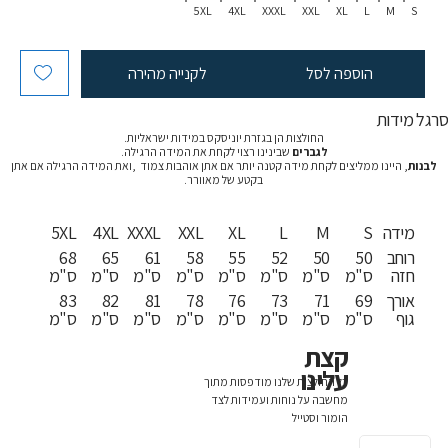
5XL
4XL
XXXL
XXL
XL
L
M
S
הוספה לסל
לקנייה מהירה
רגל מידות
החולצות הן בגזרת יוניסקס במידות ישראליות.
לגברים
שבינינו רצוי לקחת את המידה הרגילה.
לבנות
, היינו ממליצים לקחת מידה קטנה יותר אם אתן אוהבות צמוד ,ואת המידה הרגילה אם אתן
בקטע של מאוורר.
מידה
S
M
L
XL
XXL
XXXL
4XL
5XL
רוחב
50
50
52
55
58
61
65
68
חזה
ס"מ
ס"מ
ס"מ
ס"מ
ס"מ
ס"מ
ס"מ
ס"מ
אורך
69
71
73
76
78
81
82
83
גוף
ס"מ
ס"מ
ס"מ
ס"מ
ס"מ
ס"מ
ס"מ
ס"מ
קצת
עלינו
כל החולצות שלנו מודפסות מתוך
מחשבה על נוחות ועמידות לצד
הומור וסטייל