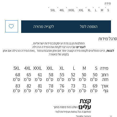
מידה
5XL
4XL
XXXL
XXL
XL
L
M
S
הוספה לסל
לקנייה מהירה
רגל מידות
החולצות הן בגזרת יוניסקס במידות ישראליות.
לגברים
שבינינו רצוי לקחת את המידה הרגילה.
לבנות
, היינו ממליצים לקחת מידה קטנה יותר אם אתן אוהבות צמוד ,ואת המידה הרגילה אם אתן
בקטע של מאוורר.
מידה
S
M
L
XL
XXL
XXXL
4XL
5XL
רוחב
50
50
52
55
58
61
65
68
חזה
ס"מ
ס"מ
ס"מ
ס"מ
ס"מ
ס"מ
ס"מ
ס"מ
אורך
69
71
73
76
78
81
82
83
גוף
ס"מ
ס"מ
ס"מ
ס"מ
ס"מ
ס"מ
ס"מ
ס"מ
קצת
עלינו
כל החולצות שלנו מודפסות מתוך
מחשבה על נוחות ועמידות לצד
הומור וסטייל