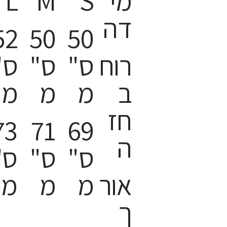
מי
S
M
L
דה
52
50
50
רוח
ס"
ס"
ס"
ב
מ
מ
מ
חז
73
71
69
ה
ס"
ס"
ס"
אור
מ
מ
מ
ך