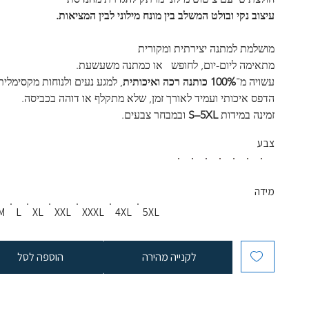
עיצוב נקי ובולט המשלב בין מונח מילוני לבין המציאות.
מושלמת למתנה יצירתית ומקורית
מתאימה ליום-יום, לחופש   או כמתנה משעשעת.
עשויה מ־
100% כותנה רכה ואיכותית
, למגע נעים ולנוחות מקסימלית
הדפס איכותי ועמיד לאורך זמן, שלא מתקלף או דוהה בכביסה.
זמינה במידות 
S–5XL
 ובמבחר צבעים.
צבע
מידה
M
L
XL
XXL
XXXL
4XL
5XL
לקנייה מהירה
הוספה לסל