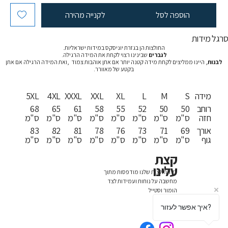
הוספה לסל
לקנייה מהירה
רגל מידות
החולצות הן בגזרת יוניסקס במידות ישראליות.
לגברים
שבינינו רצוי לקחת את המידה הרגילה.
לבנות
, היינו ממליצים לקחת מידה קטנה יותר אם אתן אוהבות צמוד ,ואת המידה הרגילה אם אתן
בקטע של מאוורר.
מידה
S
M
L
XL
XXL
XXXL
4XL
5XL
רוחב
50
50
52
55
58
61
65
68
חזה
ס"מ
ס"מ
ס"מ
ס"מ
ס"מ
ס"מ
ס"מ
ס"מ
אורך
69
71
73
76
78
81
82
83
גוף
ס"מ
ס"מ
ס"מ
ס"מ
ס"מ
ס"מ
ס"מ
ס"מ
קצת
עלינו
כל החולצות שלנו מודפסות מתוך
מחשבה על נוחות ועמידות לצד
הומור וסטייל
איך אפשר לעזור?