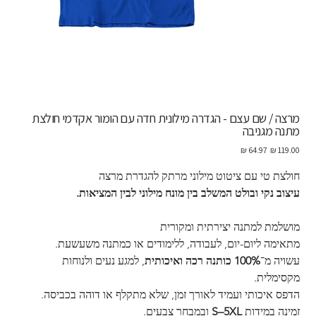
מרצה / שם עצם - הגדרה מילונית חדה עם הומור אקדמי חולצת
מתנה מגניבה
מחיר
מחיר
מקורי
מבצע
חולצת טי עם ציטוט מילוני מרתק להגדרת מרצה
עיצוב נקי ובולט המשלב בין מונח מילוני לבין המציאות.
מושלמת למתנה יצירתית ומקורית
מתאימה ליום-יום, לעבודה, ללימודים או כמתנה משעשעת.
עשויה מ־
100% כותנה רכה ואיכותית
, למגע נעים ולנוחות 
מקסימלית.
הדפס איכותי ועמיד לאורך זמן, שלא מתקלף או דוהה בכביסה.
זמינה במידות 
S–5XL
 ובמבחר צבעים.