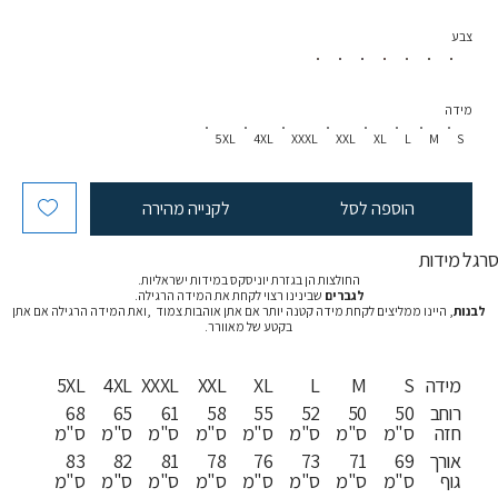
צבע
מידה
5XL
4XL
XXXL
XXL
XL
L
M
S
הוספה לסל
לקנייה מהירה
רגל מידות
החולצות הן בגזרת יוניסקס במידות ישראליות.
לגברים
שבינינו רצוי לקחת את המידה הרגילה.
לבנות
, היינו ממליצים לקחת מידה קטנה יותר אם אתן אוהבות צמוד ,ואת המידה הרגילה אם אתן
בקטע של מאוורר.
מידה
S
M
L
XL
XXL
XXXL
4XL
5XL
רוחב
50
50
52
55
58
61
65
68
חזה
ס"מ
ס"מ
ס"מ
ס"מ
ס"מ
ס"מ
ס"מ
ס"מ
אורך
69
71
73
76
78
81
82
83
גוף
ס"מ
ס"מ
ס"מ
ס"מ
ס"מ
ס"מ
ס"מ
ס"מ