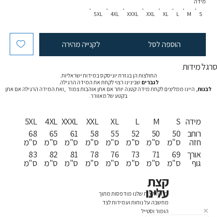
מידה
5XL
4XL
XXXL
XXL
XL
L
M
S
הוספה לסל
לקנייה מהירה
רגל מידות
החולצות הן בגזרת יוניסקס במידות ישראליות.
לגברים
שבינינו רצוי לקחת את המידה הרגילה.
לבנות
, היינו ממליצים לקחת מידה קטנה יותר אם אתן אוהבות צמוד ,ואת המידה הרגילה אם אתן
בקטע של מאוורר.
מידה
S
M
L
XL
XXL
XXXL
4XL
5XL
רוחב
50
50
52
55
58
61
65
68
חזה
ס"מ
ס"מ
ס"מ
ס"מ
ס"מ
ס"מ
ס"מ
ס"מ
אורך
69
71
73
76
78
81
82
83
גוף
ס"מ
ס"מ
ס"מ
ס"מ
ס"מ
ס"מ
ס"מ
ס"מ
קצת
עלינו
כל החולצות שלנו מודפסות מתוך
מחשבה על נוחות ועמידות לצד
הומור וסטייל