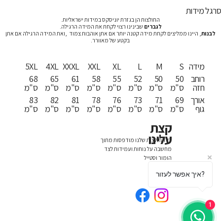
רגל מידות
החולצות הן בגזרת יוניסקס במידות ישראליות.
לגברים
שבינינו רצוי לקחת את המידה הרגילה.
לבנות
, היינו ממליצים לקחת מידה קטנה יותר אם אתן אוהבות צמוד ,ואת המידה הרגילה אם אתן
בקטע של מאוורר.
מידה
S
M
L
XL
XXL
XXXL
4XL
5XL
רוחב
50
50
52
55
58
61
65
68
חזה
ס"מ
ס"מ
ס"מ
ס"מ
ס"מ
ס"מ
ס"מ
ס"מ
אורך
69
71
73
76
78
81
82
83
גוף
ס"מ
ס"מ
ס"מ
ס"מ
ס"מ
ס"מ
ס"מ
ס"מ
קצת
עלינו
כל החולצות שלנו מודפסות מתוך
מחשבה על נוחות ועמידות לצד
הומור וסטייל
איך אפשר לעזור?
1