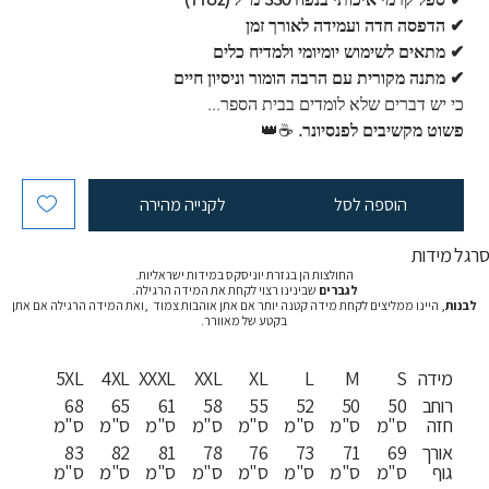
✔ הדפסה חדה ועמידה לאורך זמן
✔ מתאים לשימוש יומיומי ולמדיח כלים
✔ מתנה מקורית עם הרבה הומור וניסיון חיים
כי יש דברים שלא לומדים בבית הספר...
פשוט מקשיבים לפנסיונר.
 ☕👑
הוספה לסל
לקנייה מהירה
רגל מידות
החולצות הן בגזרת יוניסקס במידות ישראליות.
לגברים
שבינינו רצוי לקחת את המידה הרגילה.
לבנות
, היינו ממליצים לקחת מידה קטנה יותר אם אתן אוהבות צמוד ,ואת המידה הרגילה אם אתן
בקטע של מאוורר.
מידה
S
M
L
XL
XXL
XXXL
4XL
5XL
רוחב
50
50
52
55
58
61
65
68
חזה
ס"מ
ס"מ
ס"מ
ס"מ
ס"מ
ס"מ
ס"מ
ס"מ
אורך
69
71
73
76
78
81
82
83
גוף
ס"מ
ס"מ
ס"מ
ס"מ
ס"מ
ס"מ
ס"מ
ס"מ