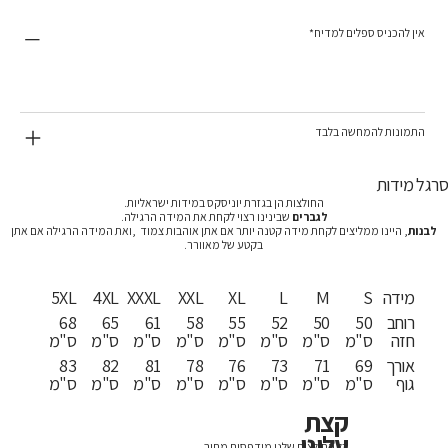
אין להכניס ספלים למדיח*
התמונות להמחשה בלבד
רגל מידות
החולצות הן בגזרת יוניסקס במידות ישראליות.
לגברים
שבינינו רצוי לקחת את המידה הרגילה.
לבנות
, היינו ממליצים לקחת מידה קטנה יותר אם אתן אוהבות צמוד ,ואת המידה הרגילה אם אתן
בקטע של מאוורר.
מידה
S
M
L
XL
XXL
XXXL
4XL
5XL
רוחב
50
50
52
55
58
61
65
68
חזה
ס"מ
ס"מ
ס"מ
ס"מ
ס"מ
ס"מ
ס"מ
ס"מ
אורך
69
71
73
76
78
81
82
83
גוף
ס"מ
ס"מ
ס"מ
ס"מ
ס"מ
ס"מ
ס"מ
ס"מ
קצת
עלינו
כל החולצות שלנו מודפסות מתוך