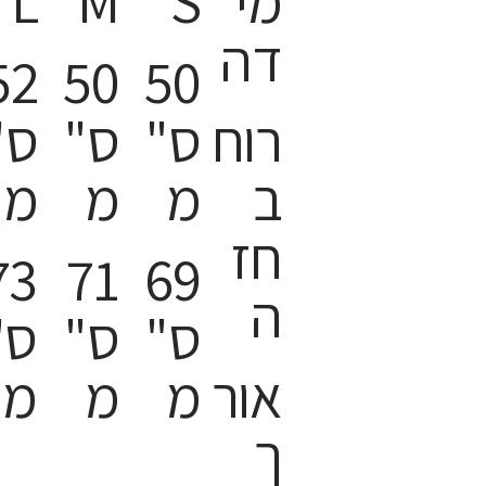
מי
S
M
L
דה
52
50
50
רוח
ס"
ס"
ס"
ב
מ
מ
מ
חז
73
71
69
ה
ס"
ס"
ס"
אור
מ
מ
מ
ך