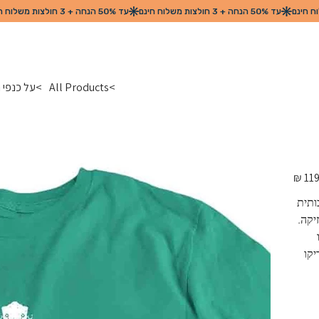
>
All Products
>
על כנפי 
מחיר
מקורי
ותית 
קה. 
יקו 