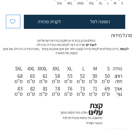
5XL
4XL
XXXL
XXL
XL
L
M
S
הוספה לסל
לקנייה מהירה
רגל מידות
החולצות הן בגזרת יוניסקס במידות ישראליות.
לגברים
שבינינו רצוי לקחת את המידה הרגילה.
לבנות
, היינו ממליצים לקחת מידה קטנה יותר אם אתן אוהבות צמוד ,ואת המידה הרגילה אם אתן
בקטע של מאוורר.
מידה
S
M
L
XL
XXL
XXXL
4XL
5XL
רוחב
50
50
52
55
58
61
65
68
חזה
ס"מ
ס"מ
ס"מ
ס"מ
ס"מ
ס"מ
ס"מ
ס"מ
אורך
69
71
73
76
78
81
82
83
גוף
ס"מ
ס"מ
ס"מ
ס"מ
ס"מ
ס"מ
ס"מ
ס"מ
קצת
עלינו
כל החולצות שלנו מודפסות מתוך
מחשבה על נוחות ועמידות לצד
הומור וסטייל