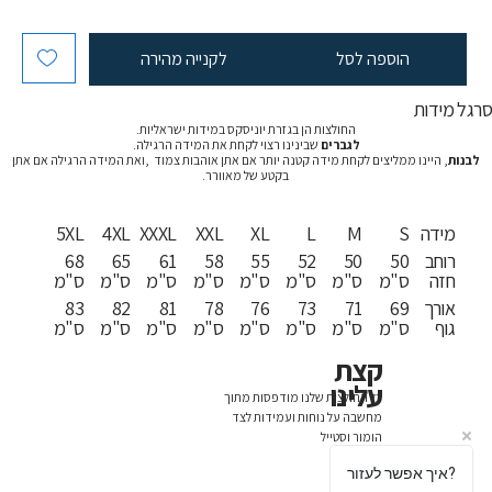
הוספה לסל
לקנייה מהירה
רגל מידות
החולצות הן בגזרת יוניסקס במידות ישראליות.
לגברים
שבינינו רצוי לקחת את המידה הרגילה.
לבנות
, היינו ממליצים לקחת מידה קטנה יותר אם אתן אוהבות צמוד ,ואת המידה הרגילה אם אתן
בקטע של מאוורר.
מידה
S
M
L
XL
XXL
XXXL
4XL
5XL
רוחב
50
50
52
55
58
61
65
68
חזה
ס"מ
ס"מ
ס"מ
ס"מ
ס"מ
ס"מ
ס"מ
ס"מ
אורך
69
71
73
76
78
81
82
83
גוף
ס"מ
ס"מ
ס"מ
ס"מ
ס"מ
ס"מ
ס"מ
ס"מ
קצת
עלינו
כל החולצות שלנו מודפסות מתוך
מחשבה על נוחות ועמידות לצד
הומור וסטייל
איך אפשר לעזור?