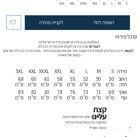
5XL
4XL
XXXL
XXL
XL
L
M
S
הוספה לסל
לקנייה מהירה
רגל מידות
החולצות הן בגזרת יוניסקס במידות ישראליות.
לגברים
שבינינו רצוי לקחת את המידה הרגילה.
לבנות
, היינו ממליצים לקחת מידה קטנה יותר אם אתן אוהבות צמוד ,ואת המידה הרגילה אם אתן
בקטע של מאוורר.
מידה
S
M
L
XL
XXL
XXXL
4XL
5XL
רוחב
50
50
52
55
58
61
65
68
חזה
ס"מ
ס"מ
ס"מ
ס"מ
ס"מ
ס"מ
ס"מ
ס"מ
אורך
69
71
73
76
78
81
82
83
גוף
ס"מ
ס"מ
ס"מ
ס"מ
ס"מ
ס"מ
ס"מ
ס"מ
קצת
עלינו
כל החולצות שלנו מודפסות מתוך
מחשבה על נוחות ועמידות לצד
הומור וסטייל