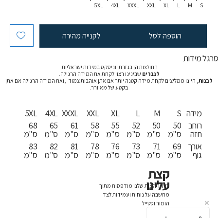
5XL
4XL
XXXL
XXL
XL
L
M
S
הוספה לסל
לקנייה מהירה
רגל מידות
החולצות הן בגזרת יוניסקס במידות ישראליות.
לגברים
שבינינו רצוי לקחת את המידה הרגילה.
לבנות
, היינו ממליצים לקחת מידה קטנה יותר אם אתן אוהבות צמוד ,ואת המידה הרגילה אם אתן
בקטע של מאוורר.
מידה
S
M
L
XL
XXL
XXXL
4XL
5XL
רוחב
50
50
52
55
58
61
65
68
חזה
ס"מ
ס"מ
ס"מ
ס"מ
ס"מ
ס"מ
ס"מ
ס"מ
אורך
69
71
73
76
78
81
82
83
גוף
ס"מ
ס"מ
ס"מ
ס"מ
ס"מ
ס"מ
ס"מ
ס"מ
קצת
עלינו
כל החולצות שלנו מודפסות מתוך
מחשבה על נוחות ועמידות לצד
הומור וסטייל