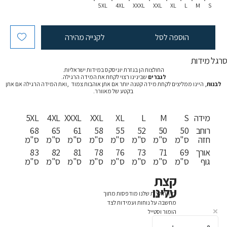
5XL
4XL
XXXL
XXL
XL
L
M
S
הוספה לסל
לקנייה מהירה
רגל מידות
החולצות הן בגזרת יוניסקס במידות ישראליות.
לגברים
שבינינו רצוי לקחת את המידה הרגילה.
לבנות
, היינו ממליצים לקחת מידה קטנה יותר אם אתן אוהבות צמוד ,ואת המידה הרגילה אם אתן
בקטע של מאוורר.
מידה
S
M
L
XL
XXL
XXXL
4XL
5XL
רוחב
50
50
52
55
58
61
65
68
חזה
ס"מ
ס"מ
ס"מ
ס"מ
ס"מ
ס"מ
ס"מ
ס"מ
אורך
69
71
73
76
78
81
82
83
גוף
ס"מ
ס"מ
ס"מ
ס"מ
ס"מ
ס"מ
ס"מ
ס"מ
קצת
עלינו
כל החולצות שלנו מודפסות מתוך
מחשבה על נוחות ועמידות לצד
הומור וסטייל