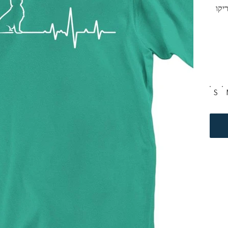
יקו 
S