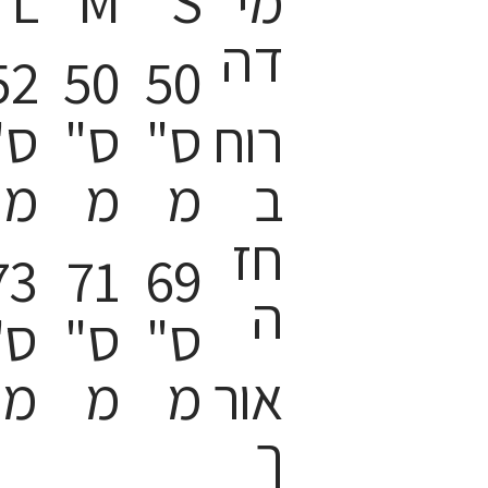
מי
S
M
L
דה
52
50
50
רוח
ס"
ס"
ס"
ב
מ
מ
מ
חז
73
71
69
ה
ס"
ס"
ס"
אור
מ
מ
מ
ך