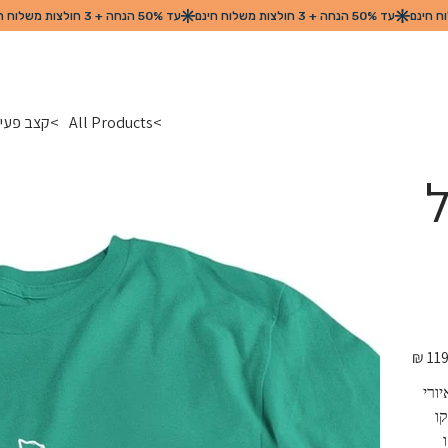
>
All Products
>
קצב פעימ
ל
מחיר
מקורי
ורי 
ו 
 