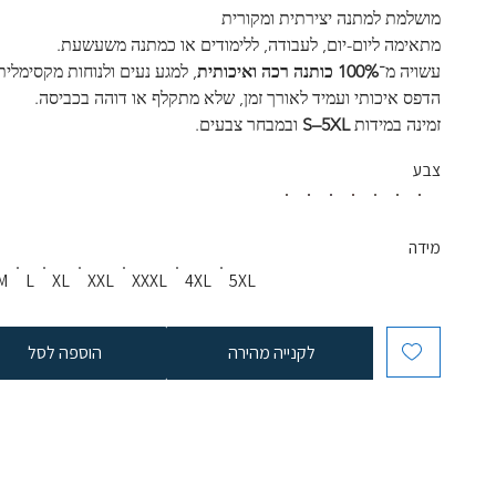
מושלמת למתנה יצירתית ומקורית
מתאימה ליום-יום, לעבודה, ללימודים או כמתנה משעשעת.
עשויה מ־
100% כותנה רכה ואיכותית
, למגע נעים ולנוחות מקסימלית
הדפס איכותי ועמיד לאורך זמן, שלא מתקלף או דוהה בכביסה.
זמינה במידות 
S–5XL
 ובמבחר צבעים.
צבע
מידה
M
L
XL
XXL
XXXL
4XL
5XL
לקנייה מהירה
הוספה לסל