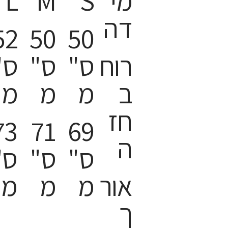
מי
S
M
L
דה
52
50
50
רוח
ס"
ס"
ס"
ב
מ
מ
מ
חז
73
71
69
ה
ס"
ס"
ס"
אור
מ
מ
מ
ך