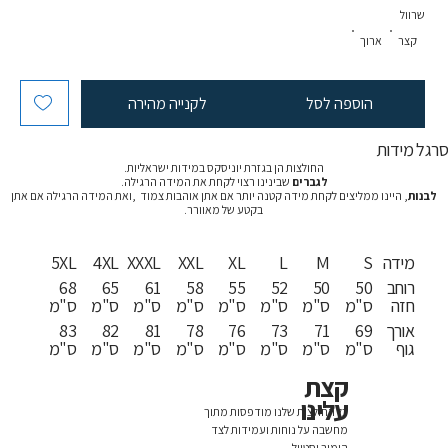
שרוול
קצר
ארוך
הוספה לסל
לקנייה מהירה
רגל מידות
החולצות הן בגזרת יוניסקס במידות ישראליות.
לגברים
שבינינו רצוי לקחת את המידה הרגילה.
לבנות
, היינו ממליצים לקחת מידה קטנה יותר אם אתן אוהבות צמוד ,ואת המידה הרגילה אם אתן
בקטע של מאוורר.
מידה
S
M
L
XL
XXL
XXXL
4XL
5XL
רוחב
50
50
52
55
58
61
65
68
חזה
ס"מ
ס"מ
ס"מ
ס"מ
ס"מ
ס"מ
ס"מ
ס"מ
אורך
69
71
73
76
78
81
82
83
גוף
ס"מ
ס"מ
ס"מ
ס"מ
ס"מ
ס"מ
ס"מ
ס"מ
קצת
עלינו
כל החולצות שלנו מודפסות מתוך
מחשבה על נוחות ועמידות לצד
הומור וסטייל