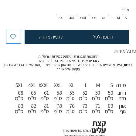
מידה
5XL
4XL
XXXL
XXL
XL
L
M
S
הוספה לסל
לקנייה מהירה
רגל מידות
החולצות הן בגזרת יוניסקס במידות ישראליות.
לגברים
שבינינו רצוי לקחת את המידה הרגילה.
לבנות
, היינו ממליצים לקחת מידה קטנה יותר אם אתן אוהבות צמוד ,ואת המידה הרגילה אם אתן
בקטע של מאוורר.
מידה
S
M
L
XL
XXL
XXXL
4XL
5XL
רוחב
50
50
52
55
58
61
65
68
חזה
ס"מ
ס"מ
ס"מ
ס"מ
ס"מ
ס"מ
ס"מ
ס"מ
אורך
69
71
73
76
78
81
82
83
גוף
ס"מ
ס"מ
ס"מ
ס"מ
ס"מ
ס"מ
ס"מ
ס"מ
קצת
עלינו
כל החולצות שלנו מודפסות מתוך
מחשבה על נוחות ועמידות לצד