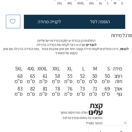
5XL
4XL
XXXL
XXL
XL
L
M
S
הוספה לסל
לקנייה מהירה
רגל מידות
החולצות הן בגזרת יוניסקס במידות ישראליות.
לגברים
שבינינו רצוי לקחת את המידה הרגילה.
לבנות
, היינו ממליצים לקחת מידה קטנה יותר אם אתן אוהבות צמוד ,ואת המידה הרגילה אם אתן
בקטע של מאוורר.
מידה
S
M
L
XL
XXL
XXXL
4XL
5XL
רוחב
50
50
52
55
58
61
65
68
חזה
ס"מ
ס"מ
ס"מ
ס"מ
ס"מ
ס"מ
ס"מ
ס"מ
אורך
69
71
73
76
78
81
82
83
גוף
ס"מ
ס"מ
ס"מ
ס"מ
ס"מ
ס"מ
ס"מ
ס"מ
קצת
עלינו
כל החולצות שלנו מודפסות מתוך
מחשבה על נוחות ועמידות לצד
הומור וסטייל