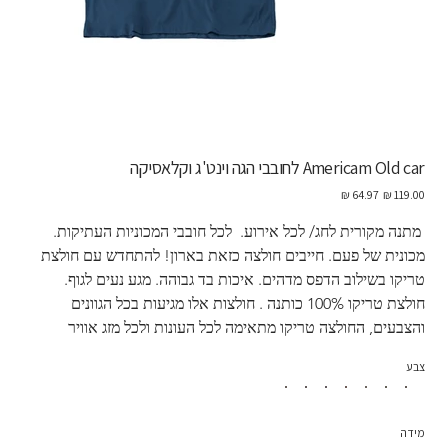
Americam Old car לחובבי הגה וינט'ג וקלאסיקה
מחיר
מחיר
מקורי
מבצע
 מתנה מקורית לחג/ לכל אירוע.  לכל חובבי המכוניות העתיקות. 
מכונית של פעם. חייבים חולצה כזאת בארון! להתחדש עם חולצת 
טריקו בשילוב הדפס מדהים. איכות בד גבוהה. מגע נעים לגוף. 
חולצת טריקו 100% כותנה . חולצות אלו מגיעות בכל הגוונים 
והצבעים, החולצה טריקו מתאימה לכל העונות ולכל מזג אוויר
צבע
מידה