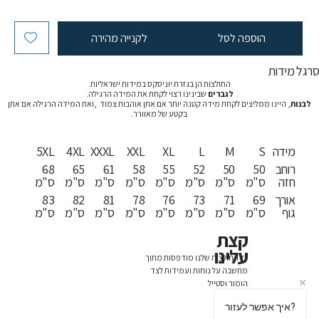
הוספה לסל
לקנייה מהירה
רגל מידות
החולצות הן בגזרת יוניסקס במידות ישראליות.
לגברים
שבינינו רצוי לקחת את המידה הרגילה.
לבנות
, היינו ממליצים לקחת מידה קטנה יותר אם אתן אוהבות צמוד ,ואת המידה הרגילה אם אתן
בקטע של מאוורר.
מידה
S
M
L
XL
XXL
XXXL
4XL
5XL
רוחב
50
50
52
55
58
61
65
68
חזה
ס"מ
ס"מ
ס"מ
ס"מ
ס"מ
ס"מ
ס"מ
ס"מ
אורך
69
71
73
76
78
81
82
83
גוף
ס"מ
ס"מ
ס"מ
ס"מ
ס"מ
ס"מ
ס"מ
ס"מ
קצת
עלינו
כל החולצות שלנו מודפסות מתוך
מחשבה על נוחות ועמידות לצד
הומור וסטייל
איך אפשר לעזור?