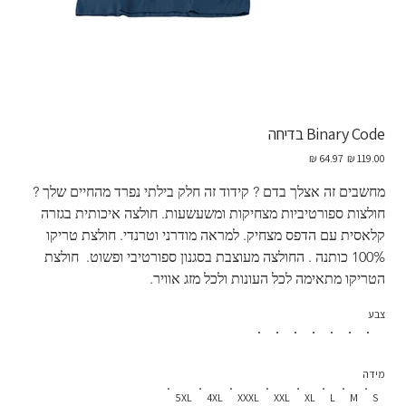
Binary Code בדיחה
מחיר
מחיר
מקורי
מבצע
מחשבים זה אצלך בדם ? קידוד זה חלק בילתי נפרד מהחיים שלך ?  
חולצות ספורטיביות מצחיקות ומשעשעות. חולצה איכותית בגזרה 
קלאסית עם הדפס מצחיק. למראה מודרני וטרנדי. חולצת טריקו 
100% כותנה . החולצה מעוצבת בסגנון ספורטיבי ופשוט.  חולצת 
הטריקו מתאימה לכל העונות ולכל מזג אוויר.
צבע
מידה
5XL
4XL
XXXL
XXL
XL
L
M
S