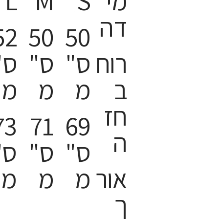
מי
S
M
L
דה
52
50
50
רוח
ס"
ס"
ס"
ב
מ
מ
מ
חז
73
71
69
ה
ס"
ס"
ס"
אור
מ
מ
מ
ך