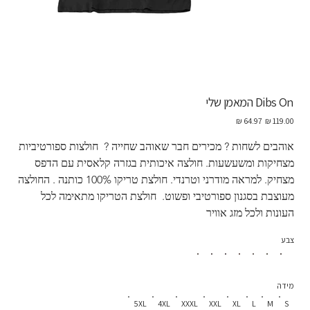
Dibs On המאמן שלי
מחיר
מחיר
מקורי
מבצע
אוהבים לשחות ? מכירים חבר שאוהב שחייה ?  חולצות ספורטיביות 
מצחיקות ומשעשעות. חולצה איכותית בגזרה קלאסית עם הדפס 
מצחיק. למראה מודרני וטרנדי. חולצת טריקו 100% כותנה . החולצה 
מעוצבת בסגנון ספורטיבי ופשוט.  חולצת הטריקו מתאימה לכל 
העונות ולכל מזג אוויר
צבע
מידה
5XL
4XL
XXXL
XXL
XL
L
M
S