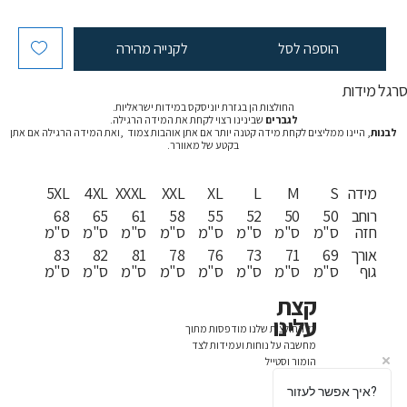
הוספה לסל
לקנייה מהירה
רגל מידות
החולצות הן בגזרת יוניסקס במידות ישראליות.
לגברים
שבינינו רצוי לקחת את המידה הרגילה.
לבנות
, היינו ממליצים לקחת מידה קטנה יותר אם אתן אוהבות צמוד ,ואת המידה הרגילה אם אתן
בקטע של מאוורר.
מידה
S
M
L
XL
XXL
XXXL
4XL
5XL
רוחב
50
50
52
55
58
61
65
68
חזה
ס"מ
ס"מ
ס"מ
ס"מ
ס"מ
ס"מ
ס"מ
ס"מ
אורך
69
71
73
76
78
81
82
83
גוף
ס"מ
ס"מ
ס"מ
ס"מ
ס"מ
ס"מ
ס"מ
ס"מ
קצת
עלינו
כל החולצות שלנו מודפסות מתוך
מחשבה על נוחות ועמידות לצד
הומור וסטייל
איך אפשר לעזור?