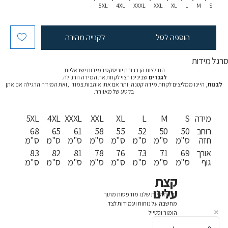
5XL
4XL
XXXL
XXL
XL
L
M
S
הוספה לסל
לקנייה מהירה
רגל מידות
החולצות הן בגזרת יוניסקס במידות ישראליות.
לגברים
שבינינו רצוי לקחת את המידה הרגילה.
לבנות
, היינו ממליצים לקחת מידה קטנה יותר אם אתן אוהבות צמוד ,ואת המידה הרגילה אם אתן
בקטע של מאוורר.
מידה
S
M
L
XL
XXL
XXXL
4XL
5XL
רוחב
50
50
52
55
58
61
65
68
חזה
ס"מ
ס"מ
ס"מ
ס"מ
ס"מ
ס"מ
ס"מ
ס"מ
אורך
69
71
73
76
78
81
82
83
גוף
ס"מ
ס"מ
ס"מ
ס"מ
ס"מ
ס"מ
ס"מ
ס"מ
קצת
עלינו
כל החולצות שלנו מודפסות מתוך
מחשבה על נוחות ועמידות לצד
הומור וסטייל