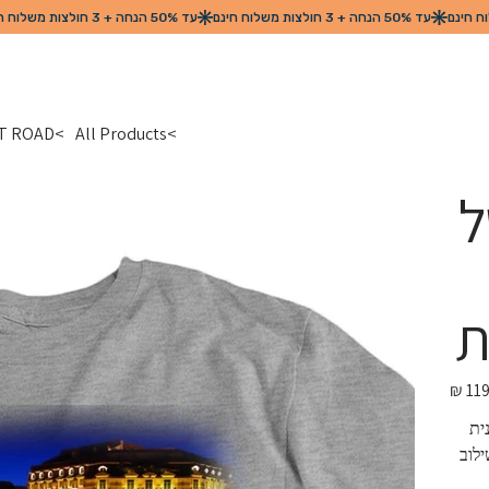
>
All Products
>
HOT ROAD מכונית של פעם שאי אפשר לפ
של
ת
מחיר
מקורי
ית 
לוב 
הים. איכות בד גבוהה. מגע נעים לגוף. חולצת טריקו 100% 