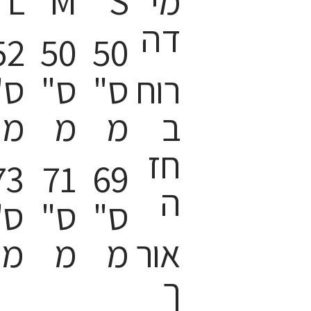
מי
S
M
L
דה
52
50
50
רוח
ס"
ס"
ס"
ב
מ
מ
מ
חז
73
71
69
ה
ס"
ס"
ס"
אור
מ
מ
מ
ך