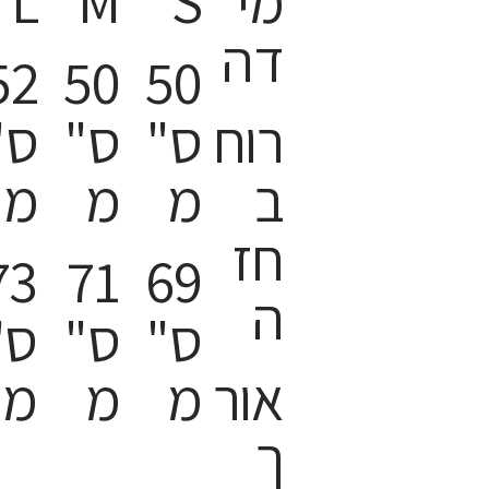
מי
S
M
L
דה
52
50
50
רוח
ס"
ס"
ס"
ב
מ
מ
מ
חז
73
71
69
ה
ס"
ס"
ס"
אור
מ
מ
מ
ך