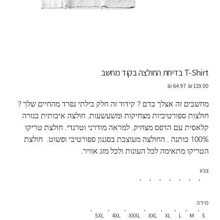
T-Shirt בדיחת החולצה בקוד מחשב
מחיר
מחיר
מקורי
מבצע
מחשבים זה אצלך בדם ? קידוד זה חלק בילתי נפרד מהחיים שלך ?  
חולצות ספורטיביות מצחיקות ומשעשעות. חולצה איכותית בגזרה 
קלאסית עם הדפס מצחיק. למראה מודרני וטרנדי. חולצת טריקו 
100% כותנה . החולצה מעוצבת בסגנון ספורטיבי ופשוט.  חולצת 
הטריקו מתאימה לכל העונות ולכל מזג אוויר.
צבע
מידה
5XL
4XL
XXXL
XXL
XL
L
M
S