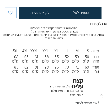
הוספה לסל
לקנייה מהירה
רגל מידות
החולצות הן בגזרת יוניסקס במידות ישראליות.
לגברים
שבינינו רצוי לקחת את המידה הרגילה.
לבנות
, היינו ממליצים לקחת מידה קטנה יותר אם אתן אוהבות צמוד ,ואת המידה הרגילה אם אתן
בקטע של מאוורר.
מידה
S
M
L
XL
XXL
XXXL
4XL
5XL
רוחב
50
50
52
55
58
61
65
68
חזה
ס"מ
ס"מ
ס"מ
ס"מ
ס"מ
ס"מ
ס"מ
ס"מ
אורך
69
71
73
76
78
81
82
83
גוף
ס"מ
ס"מ
ס"מ
ס"מ
ס"מ
ס"מ
ס"מ
ס"מ
קצת
עלינו
כל החולצות שלנו מודפסות מתוך
מחשבה על נוחות ועמידות לצד
הומור וסטייל
איך אפשר לעזור?