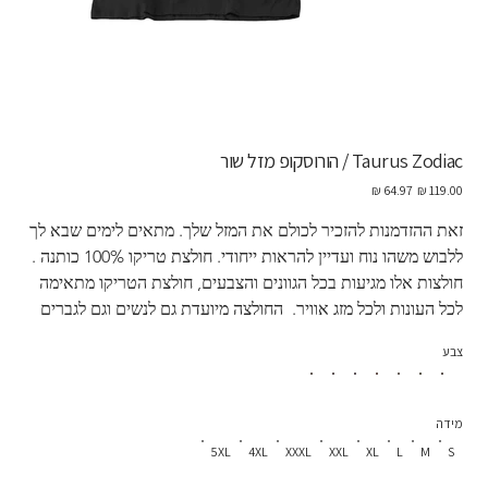
Taurus Zodiac / הורוסקופ מזל שור
מחיר
מחיר
מקורי
מבצע
זאת ההזדמנות להזכיר לכולם את המזל שלך. מתאים לימים שבא לך 
ללבוש משהו נוח ועדיין להראות ייחודי. חולצת טריקו 100% כותנה . 
חולצות אלו מגיעות בכל הגוונים והצבעים, חולצת הטריקו מתאימה 
לכל העונות ולכל מזג אוויר.  החולצה מיועדת גם לנשים וגם לגברים
צבע
מידה
5XL
4XL
XXXL
XXL
XL
L
M
S