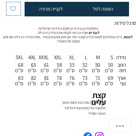
הוספה לסל
לקנייה מהירה
רגל מידות
החולצות הן בגזרת יוניסקס במידות ישראליות.
לגברים
שבינינו רצוי לקחת את המידה הרגילה.
לבנות
, היינו ממליצים לקחת מידה קטנה יותר אם אתן אוהבות צמוד ,ואת המידה הרגילה אם אתן
בקטע של מאוורר.
מידה
S
M
L
XL
XXL
XXXL
4XL
5XL
רוחב
50
50
52
55
58
61
65
68
חזה
ס"מ
ס"מ
ס"מ
ס"מ
ס"מ
ס"מ
ס"מ
ס"מ
אורך
69
71
73
76
78
81
82
83
גוף
ס"מ
ס"מ
ס"מ
ס"מ
ס"מ
ס"מ
ס"מ
ס"מ
קצת
עלינו
כל החולצות שלנו מודפסות מתוך
מחשבה על נוחות ועמידות לצד
הומור וסטייל