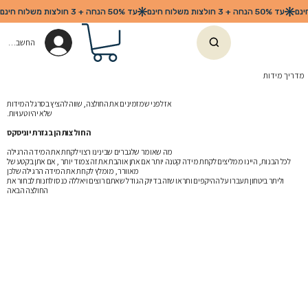
החשבון שלי
מדריך מידות
אז לפני שמזמינים את החולצה, שווה להציץ בסרגל המידות
.שלא יהיו טעויות
החולצות הן בגזרת יוניסקס
מה שאומר שלגברים שבינינו רצוי לקחת את המידה הרגילה
לכל הבנות, היינו ממליצים לקחת מידה קטנה יותר אם אתן אוהבת את זה צמוד יותר , אם אתן בקטע של
מאוורר, מומלץ לקחת את המידה הרגילה שלכן
וליתר ביטחון תעברו על ההיקפים ותראו שזה בדיוק הגודל שאתם רוצים ויאללה כנסו לחנות לבחור את
החולצה הבאה