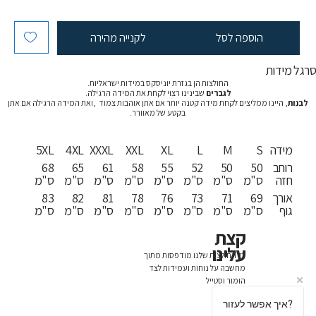
הוספה לסל
לקנייה מהירה
רגל מידות
החולצות הן בגזרת יוניסקס במידות ישראליות.
לגברים
שבינינו רצוי לקחת את המידה הרגילה.
לבנות
, היינו ממליצים לקחת מידה קטנה יותר אם אתן אוהבות צמוד ,ואת המידה הרגילה אם אתן
בקטע של מאוורר.
מידה
S
M
L
XL
XXL
XXXL
4XL
5XL
רוחב
50
50
52
55
58
61
65
68
חזה
ס"מ
ס"מ
ס"מ
ס"מ
ס"מ
ס"מ
ס"מ
ס"מ
אורך
69
71
73
76
78
81
82
83
גוף
ס"מ
ס"מ
ס"מ
ס"מ
ס"מ
ס"מ
ס"מ
ס"מ
קצת
עלינו
כל החולצות שלנו מודפסות מתוך
מחשבה על נוחות ועמידות לצד
הומור וסטייל
איך אפשר לעזור?