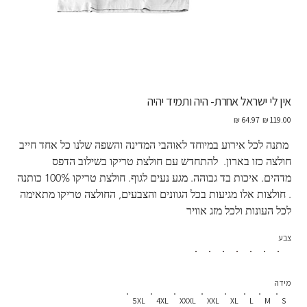
אין לי ישראל אחרת- היה ותמיד יהיה
מחיר
מחיר
מקורי
מבצע
 מתנה לכל אירוע במיוחד לאוהבי המדינה והשפה שלנו כל אחד חייב 
חולצה כזו בארון.  להתחדש עם חולצת טריקו בשילוב הדפס 
מדהים. איכות בד גבוהה. מגע נעים לגוף. חולצת טריקו 100% כותנה 
. חולצות אלו מגיעות בכל הגוונים והצבעים, החולצה טריקו מתאימה 
לכל העונות ולכל מזג אוויר
צבע
מידה
5XL
4XL
XXXL
XXL
XL
L
M
S