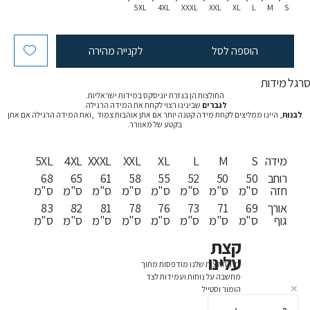
5XL
4XL
XXXL
XXL
XL
L
M
S
הוספה לסל
לקנייה מהירה
רגל מידות
החולצות הן בגזרת יוניסקס במידות ישראליות.
לגברים
שבינינו רצוי לקחת את המידה הרגילה.
לבנות
, היינו ממליצים לקחת מידה קטנה יותר אם אתן אוהבות צמוד ,ואת המידה הרגילה אם אתן
בקטע של מאוורר.
מידה
S
M
L
XL
XXL
XXXL
4XL
5XL
רוחב
50
50
52
55
58
61
65
68
חזה
ס"מ
ס"מ
ס"מ
ס"מ
ס"מ
ס"מ
ס"מ
ס"מ
אורך
69
71
73
76
78
81
82
83
גוף
ס"מ
ס"מ
ס"מ
ס"מ
ס"מ
ס"מ
ס"מ
ס"מ
קצת
עלינו
כל החולצות שלנו מודפסות מתוך
מחשבה על נוחות ועמידות לצד
הומור וסטייל