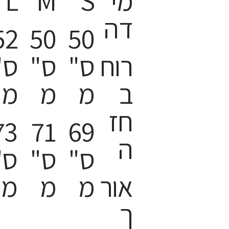
מי
S
M
L
דה
52
50
50
רוח
ס"
ס"
ס"
ב
מ
מ
מ
חז
73
71
69
ה
ס"
ס"
ס"
אור
מ
מ
מ
ך