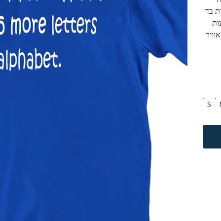
ת בד 
 מגיעות 
וויר
S