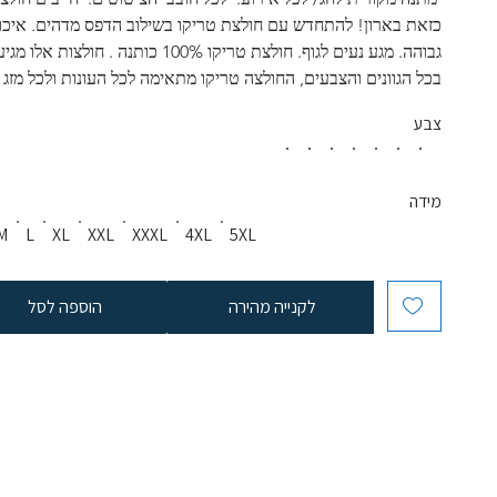
כזאת בארון! להתחדש עם חולצת טריקו בשילוב הדפס מדהים. איכו
גבוהה. מגע נעים לגוף. חולצת טריקו 100% כותנה . חולצות אלו
בכל הגוונים והצבעים, החולצה טריקו מתאימה לכל העונות ולכל מזג א
צבע
מידה
M
L
XL
XXL
XXXL
4XL
5XL
לקנייה מהירה
הוספה לסל