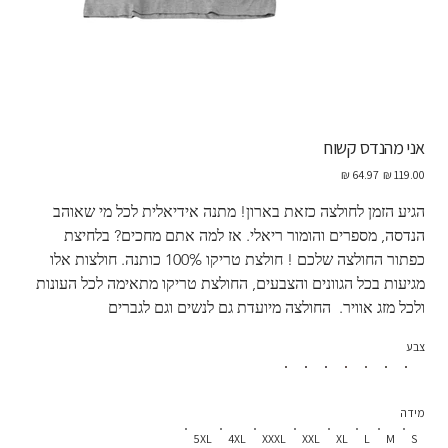
אני מהנדס קשוח
מחיר
מחיר
מקורי
מבצע
הגיע הזמן לחולצה כזאת בארון! מתנה אידיאלית לכל מי שאוהב 
הנדסה, מספרים והומור ריאלי. אז למה אתם מחכים? בלחיצת 
כפתור החולצה שלכם ! חולצת טריקו 100% כותנה. חולצות אלו 
מגיעות בכל הגוונים והצבעים, החולצת טריקו מתאימה לכל העונות 
ולכל מזג אוויר.  החולצה מיועדת גם לנשים וגם לגברים
צבע
מידה
5XL
4XL
XXXL
XXL
XL
L
M
S