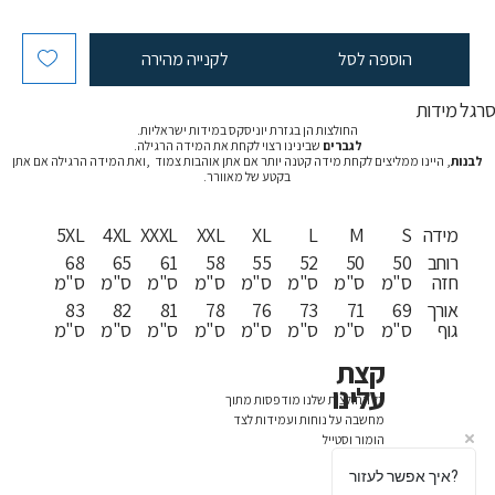
הוספה לסל
לקנייה מהירה
רגל מידות
החולצות הן בגזרת יוניסקס במידות ישראליות.
לגברים
שבינינו רצוי לקחת את המידה הרגילה.
לבנות
, היינו ממליצים לקחת מידה קטנה יותר אם אתן אוהבות צמוד ,ואת המידה הרגילה אם אתן
בקטע של מאוורר.
מידה
S
M
L
XL
XXL
XXXL
4XL
5XL
רוחב
50
50
52
55
58
61
65
68
חזה
ס"מ
ס"מ
ס"מ
ס"מ
ס"מ
ס"מ
ס"מ
ס"מ
אורך
69
71
73
76
78
81
82
83
גוף
ס"מ
ס"מ
ס"מ
ס"מ
ס"מ
ס"מ
ס"מ
ס"מ
קצת
עלינו
כל החולצות שלנו מודפסות מתוך
מחשבה על נוחות ועמידות לצד
הומור וסטייל
איך אפשר לעזור?