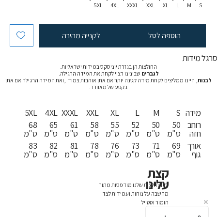
5XL
4XL
XXXL
XXL
XL
L
M
S
הוספה לסל
לקנייה מהירה
רגל מידות
החולצות הן בגזרת יוניסקס במידות ישראליות.
לגברים
שבינינו רצוי לקחת את המידה הרגילה.
לבנות
, היינו ממליצים לקחת מידה קטנה יותר אם אתן אוהבות צמוד ,ואת המידה הרגילה אם אתן
בקטע של מאוורר.
מידה
S
M
L
XL
XXL
XXXL
4XL
5XL
רוחב
50
50
52
55
58
61
65
68
חזה
ס"מ
ס"מ
ס"מ
ס"מ
ס"מ
ס"מ
ס"מ
ס"מ
אורך
69
71
73
76
78
81
82
83
גוף
ס"מ
ס"מ
ס"מ
ס"מ
ס"מ
ס"מ
ס"מ
ס"מ
קצת
עלינו
כל החולצות שלנו מודפסות מתוך
מחשבה על נוחות ועמידות לצד
הומור וסטייל