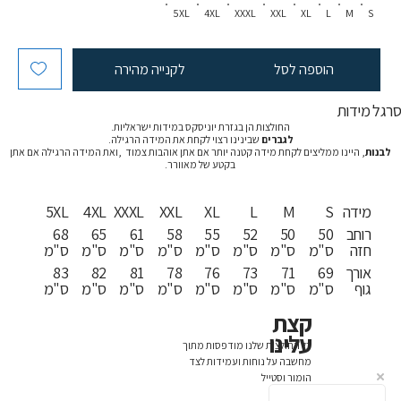
5XL
4XL
XXXL
XXL
XL
L
M
S
הוספה לסל
לקנייה מהירה
רגל מידות
החולצות הן בגזרת יוניסקס במידות ישראליות.
לגברים
שבינינו רצוי לקחת את המידה הרגילה.
לבנות
, היינו ממליצים לקחת מידה קטנה יותר אם אתן אוהבות צמוד ,ואת המידה הרגילה אם אתן
בקטע של מאוורר.
מידה
S
M
L
XL
XXL
XXXL
4XL
5XL
רוחב
50
50
52
55
58
61
65
68
חזה
ס"מ
ס"מ
ס"מ
ס"מ
ס"מ
ס"מ
ס"מ
ס"מ
אורך
69
71
73
76
78
81
82
83
גוף
ס"מ
ס"מ
ס"מ
ס"מ
ס"מ
ס"מ
ס"מ
ס"מ
קצת
עלינו
כל החולצות שלנו מודפסות מתוך
מחשבה על נוחות ועמידות לצד
הומור וסטייל