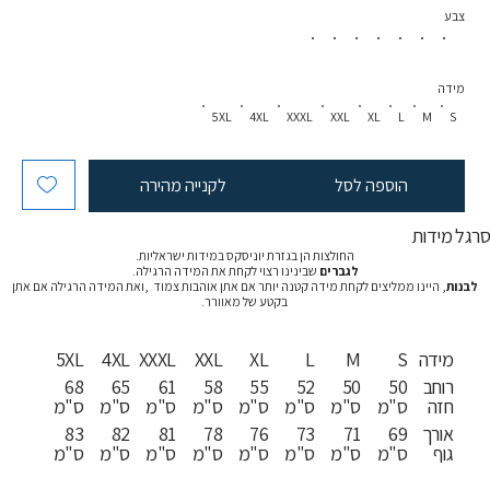
צבע
מידה
5XL
4XL
XXXL
XXL
XL
L
M
S
הוספה לסל
לקנייה מהירה
רגל מידות
החולצות הן בגזרת יוניסקס במידות ישראליות.
לגברים
שבינינו רצוי לקחת את המידה הרגילה.
לבנות
, היינו ממליצים לקחת מידה קטנה יותר אם אתן אוהבות צמוד ,ואת המידה הרגילה אם אתן
בקטע של מאוורר.
מידה
S
M
L
XL
XXL
XXXL
4XL
5XL
רוחב
50
50
52
55
58
61
65
68
חזה
ס"מ
ס"מ
ס"מ
ס"מ
ס"מ
ס"מ
ס"מ
ס"מ
אורך
69
71
73
76
78
81
82
83
גוף
ס"מ
ס"מ
ס"מ
ס"מ
ס"מ
ס"מ
ס"מ
ס"מ