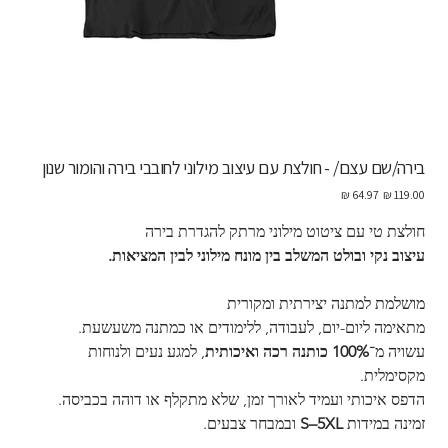
בירה/שם עצם/ - חולצת עם עיצוב מילוני לחובבי בירה והומור שנון
מחיר
מחיר
מקורי
מבצע
חולצת טי עם ציטוט מילוני מרתק להגדרת בירה
עיצוב נקי ובולט המשלב בין מונח מילוני לבין המציאות.
מושלמת למתנה יצירתית ומקורית
מתאימה ליום-יום, לעבודה, ללימודים או כמתנה משעשעת.
עשויה מ־
100% כותנה רכה ואיכותית
, למגע נעים ולנוחות 
מקסימלית.
הדפס איכותי ועמיד לאורך זמן, שלא מתקלף או דוהה בכביסה.
זמינה במידות 
S–5XL
 ובמבחר צבעים.